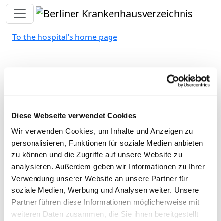
Toggle navigation
To the hospital’s home page
Klinik Bogen
Passend dazu:
Diese Webseite verwendet Cookies
Doctors (m/f)
Wir verwenden Cookies, um Inhalte und Anzeigen zu
Nursing staff
personalisieren, Funktionen für soziale Medien anbieten
zu können und die Zugriffe auf unsere Website zu
Selected therapeutic personnel in
analysieren. Außerdem geben wir Informationen zu Ihrer
psychiatry and psychosomatics
Verwendung unserer Website an unsere Partner für
soziale Medien, Werbung und Analysen weiter. Unsere
Here you will find information on the therapeutic staff
Partner führen diese Informationen möglicherweise mit
of the entire hospital.
weiteren Daten zusammen, die Sie ihnen bereitgestellt