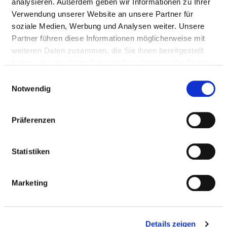
analysieren. Außerdem geben wir Informationen zu Ihrer
Verwendung unserer Website an unsere Partner für
soziale Medien, Werbung und Analysen weiter. Unsere
Partner führen diese Informationen möglicherweise mit
weiteren Daten zusammen, die Sie ihnen bereitgestellt
haben oder die sie im Rahmen Ihrer Nutzung der Dienste
gesammelt haben.
Einwilligungsauswahl
Notwendig
Enlarge map
Präferenzen
Statistiken
FACHARZT UNFALLCHIRURGIE /
ORTHOPÄDIE (M/W/D) (STANDORTLEITER)
Hauptstraße 23
Marketing
82229 Seefeld-Oberalting
Approach
Details zeigen