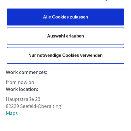
Professional field:
Alle Cookies zulassen
Medical service
Hierarchy level:
Auswahl erlauben
Specialist registrar (m/f)
Department:
Working hours:
Nur notwendige Cookies verwenden
Full-time
Work commences:
from now on
Work location:
Hauptstraße 23
82229 Seefeld-Oberalting
Maps