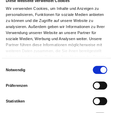
Diese Webseite verwendet Cookies
Wir verwenden Cookies, um Inhalte und Anzeigen zu
personalisieren, Funktionen für soziale Medien anbieten
zu können und die Zugriffe auf unsere Website zu
analysieren. Außerdem geben wir Informationen zu Ihrer
Verwendung unserer Website an unsere Partner für
soziale Medien, Werbung und Analysen weiter. Unsere
Partner führen diese Informationen möglicherweise mit
weiteren Daten zusammen, die Sie ihnen bereitgestellt
haben oder die sie im Rahmen Ihrer Nutzung der Dienste
Enlarge map
gesammelt haben.
Einwilligungsauswahl
Notwendig
FACHARZT (M/W/D) / OBERARZT (M/W/D)
Präferenzen
FÜR ANÄSTHESIE
Krankenhausstraße 6
Statistiken
84066 Mallersdorf-Pfaffenberg