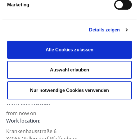
Marketing
Approach
Professional field:
Details zeigen
Medical service
Hierarchy level:
Consultant (m/f)
Alle Cookies zulassen
Department:
Area:
Auswahl erlauben
Anästhesie und Intensivmedizin
Working hours:
Nur notwendige Cookies verwenden
Full- or Part-time
Work commences:
from now on
Work location:
Krankenhausstraße 6
84066 Mallersdorf-Pfaffenberg