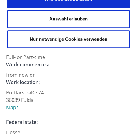
Professional field:
Care services
Hierarchy level:
Auswahl erlauben
Certified nurse (m/f)
Department:
Nur notwendige Cookies verwenden
Working hours:
Full- or Part-time
Work commences:
from now on
Work location:
Buttlarstraße 74
36039 Fulda
Maps
Federal state:
Hesse